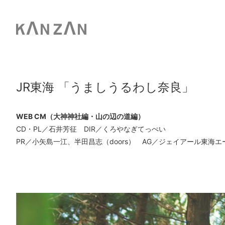
JR東海 「うましうるわし奈良」
WEB CM（大神神社編・山の辺の道編）
CD・PL／石井芳征 DIR／くろやなぎてっぺい
PR／小矢島一江、半田昌志（doors） AG／ジェイアール東海